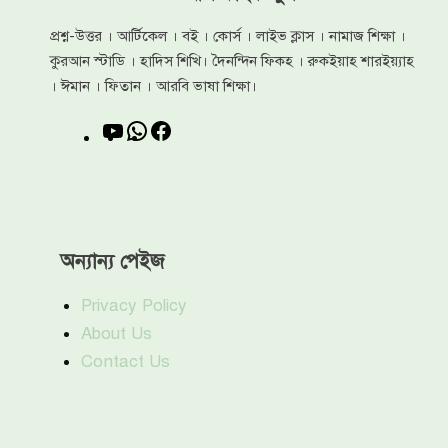
প্রশ্ন-উত্তর । আর্টিকেল । বই । কোর্স । লাইভ ক্লাস । নামাজ শিক্ষা ।
কুরআন স্টাডি । হাদিস শিখি। দৈনন্দিন ফিকহ । রুকইয়াহ শারইয়্যাহ
। ঈমান । ফিতান । আরবি ভাষা শিক্ষা।
YouTube
WhatsApp
Facebook
অন্যান্য পেইজ
Privacy Policy
About Us
Contact Us