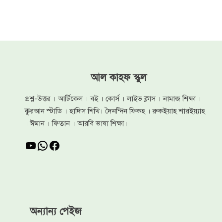
আল কাহফ স্কুল
প্রশ্ন-উত্তর । আর্টিকেল । বই । কোর্স । লাইভ ক্লাস । নামাজ শিক্ষা ।
কুরআন স্টাডি । হাদিস শিখি। দৈনন্দিন ফিকহ । রুকইয়াহ শারইয়্যাহ
। ঈমান । ফিতান । আরবি ভাষা শিক্ষা।
YouTube
WhatsApp
Facebook
অন্যান্য পেইজ