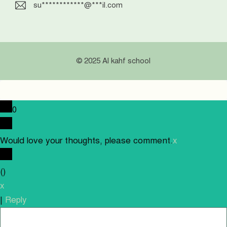
su
************
@
***
il.com
© 2025 Al kahf school
0
Would love your thoughts, please comment.
x
(
)
x
|
Reply