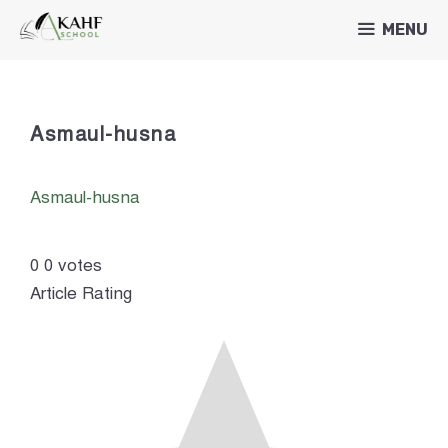
Skip
MENU
to
content
Asmaul-husna
Asmaul-husna
0
0
votes
Article Rating