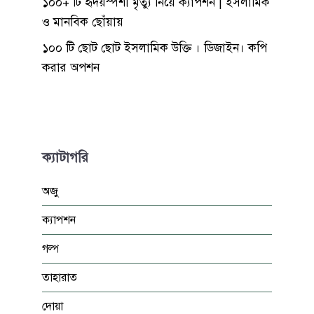
১০০+ টি হৃদয়স্পর্শী মৃত্যু নিয়ে ক্যাপশন | ইসলামিক
ও মানবিক ছোঁয়ায়
১০০ টি ছোট ছোট ইসলামিক উক্তি । ডিজাইন। কপি
করার অপশন
ক্যাটাগরি
অজু
ক্যাপশন
গল্প
তাহারাত
দোয়া