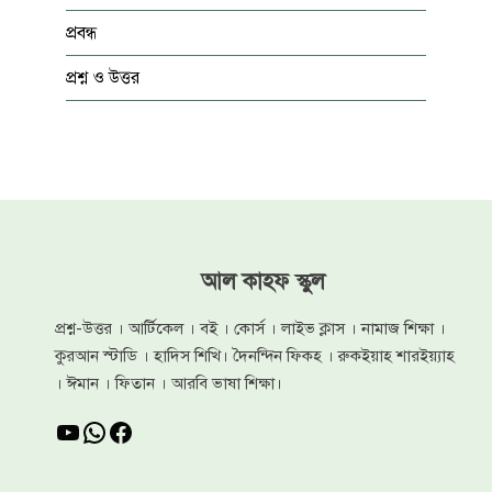
প্রবন্ধ
প্রশ্ন ও উত্তর
আল কাহফ স্কুল
প্রশ্ন-উত্তর । আর্টিকেল । বই । কোর্স । লাইভ ক্লাস । নামাজ শিক্ষা ।
কুরআন স্টাডি । হাদিস শিখি। দৈনন্দিন ফিকহ । রুকইয়াহ শারইয়্যাহ
। ঈমান । ফিতান । আরবি ভাষা শিক্ষা।
YouTube
WhatsApp
Facebook