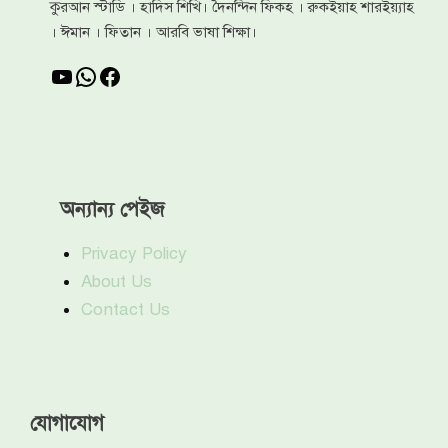
কুরআন স্টাডি । হাদিস শিখি। দৈনন্দিন ফিকহ । রুকইয়াহ শারইয়্যাহ
। ঈমান । ফিতান । আরবি ভাষা শিক্ষা।
YouTube
WhatsApp
Facebook
অন্যান্য পেইজ
Privacy Policy
About Us
Contact Us
যোগাযোগ