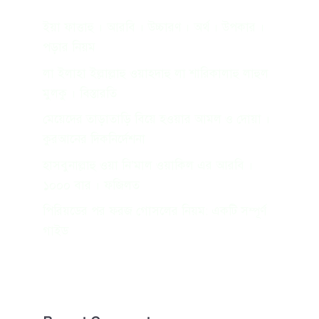
ইয়া ফাত্তাহু । আরবি । উচ্চারণ । অর্থ । উপকার ।
পড়ার নিয়ম
লা ইলাহা ইল্লাল্লাহু ওয়াহদাহু লা শারিকালাহু লাহুল
মুলকু । বিস্তারতি
মেয়েদের তাড়াতাড়ি বিয়ে হওয়ার আমল ও দোয়া ।
কুরআনের দিকনির্দেশনা
হাসবুনাল্লাহু ওয়া নি’মাল ওয়াকিল এর আরবি ।
১০০০ বার । ফজিলত
পিরিয়ডের পর ফরজ গোসলের নিয়ম: একটি সম্পূর্ণ
গাইড