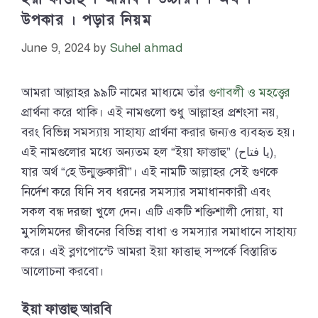
উপকার । পড়ার নিয়ম
June 9, 2024
by
Suhel ahmad
আমরা আল্লাহর ৯৯টি নামের মাধ্যমে তাঁর
গুণাবলী ও মহত্ত্বের
প্রার্থনা করে থাকি। এই নামগুলো শুধু আল্লাহর প্রশংসা নয়,
বরং বিভিন্ন সমস্যায় সাহায্য প্রার্থনা করার জন্যও ব্যবহৃত হয়।
এই নামগুলোর মধ্যে অন্যতম হল “ইয়া ফাত্তাহু” (يا فتاح),
যার অর্থ “হে উন্মুক্তকারী”। এই নামটি আল্লাহর সেই গুণকে
নির্দেশ করে যিনি সব ধরনের সমস্যার সমাধানকারী এবং
সকল বন্ধ দরজা খুলে দেন। এটি একটি শক্তিশালী দোয়া, যা
মুসলিমদের জীবনের বিভিন্ন বাধা ও সমস্যার সমাধানে সাহায্য
করে। এই ব্লগপোস্টে আমরা ইয়া ফাত্তাহু সম্পর্কে বিস্তারিত
আলোচনা করবো।
ইয়া ফাত্তাহু আরবি