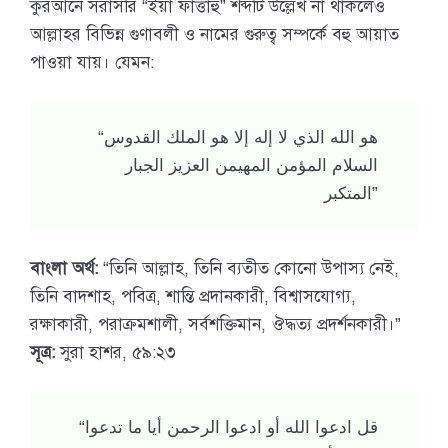
কুরআনে সরাসরি “ইয়া ফাত্তাহু” শব্দটি উল্লেখ না থাকলেও
আল্লাহর বিভিন্ন গুণাবলী ও নামের গুরুত্ব সম্পর্কে বহু আয়াত
পাওয়া যায়। যেমন:
“هو الله الذي لا إله إلا هو الملك القدوس
السلام المؤمن المهيمن العزيز الجبار
المتكبر”
বাংলা অর্থ:
“তিনি আল্লাহ, তিনি ব্যতীত কোনো উপাস্য নেই,
তিনি বাদশাহ, পবিত্র, শান্তি প্রদানকারী, বিশ্বাসযোগ্য,
রক্ষাকারী, পরাক্রমশালী, সর্বশক্তিমান, ঔদ্ধত্য প্রদর্শনকারী।”
সূত্র:
সুরা হাশর, ৫৯:২৩
“قل ادعوا الله أو ادعوا الرحمن أيا ما تدعوا