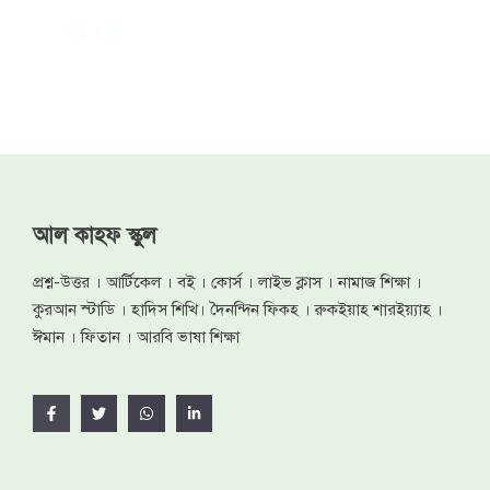
প্রশ্ন উত্তর
আল কাহফ স্কুল
প্রশ্ন-উত্তর । আর্টিকেল । বই । কোর্স । লাইভ ক্লাস । নামাজ শিক্ষা ।
কুরআন স্টাডি । হাদিস শিখি। দৈনন্দিন ফিকহ । রুকইয়াহ শারইয়্যাহ ।
ঈমান । ফিতান । আরবি ভাষা শিক্ষা