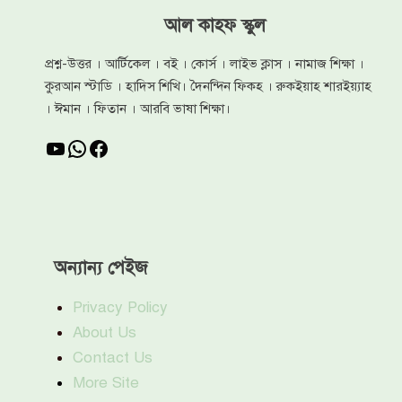
আল কাহফ স্কুল
প্রশ্ন-উত্তর । আর্টিকেল । বই । কোর্স । লাইভ ক্লাস । নামাজ শিক্ষা ।
কুরআন স্টাডি । হাদিস শিখি। দৈনন্দিন ফিকহ । রুকইয়াহ শারইয়্যাহ
। ঈমান । ফিতান । আরবি ভাষা শিক্ষা।
YouTube
WhatsApp
Facebook
অন্যান্য পেইজ
Privacy Policy
About Us
Contact Us
More Site