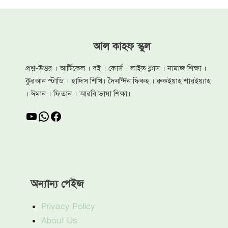
আল কাহফ স্কুল
প্রশ্ন-উত্তর । আর্টিকেল । বই । কোর্স । লাইভ ক্লাস । নামাজ শিক্ষা ।
কুরআন স্টাডি । হাদিস শিখি। দৈনন্দিন ফিকহ । রুকইয়াহ শারইয়্যাহ
। ঈমান । ফিতান । আরবি ভাষা শিক্ষা।
YouTube
WhatsApp
Facebook
অন্যান্য পেইজ
Privacy Policy
About Us