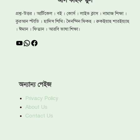
আল কাহফ স্কুল
প্রশ্ন-উত্তর । আর্টিকেল । বই । কোর্স । লাইভ ক্লাস । নামাজ শিক্ষা ।
কুরআন স্টাডি । হাদিস শিখি। দৈনন্দিন ফিকহ । রুকইয়াহ শারইয়্যাহ
। ঈমান । ফিতান । আরবি ভাষা শিক্ষা।
YouTube
WhatsApp
Facebook
অন্যান্য পেইজ
Privacy Policy
About Us
Contact Us