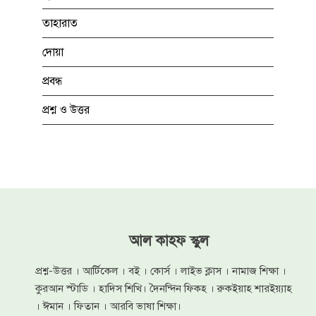
তাহারাত
দোয়া
প্রবন্ধ
প্রশ্ন ও উত্তর
আল কাহফ স্কুল
প্রশ্ন-উত্তর । আর্টিকেল । বই । কোর্স । লাইভ ক্লাস । নামাজ শিক্ষা ।
কুরআন স্টাডি । হাদিস শিখি। দৈনন্দিন ফিকহ । রুকইয়াহ শারইয়্যাহ
। ঈমান । ফিতান । আরবি ভাষা শিক্ষা।