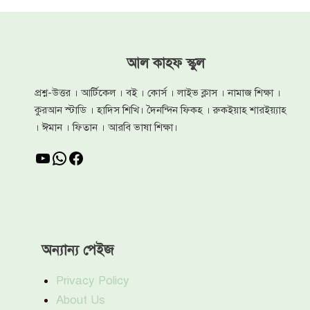
আল কাহফ স্কুল
প্রশ্ন-উত্তর । আর্টিকেল । বই । কোর্স । লাইভ ক্লাস । নামাজ শিক্ষা ।
কুরআন স্টাডি । হাদিস শিখি। দৈনন্দিন ফিকহ । রুকইয়াহ শারইয়্যাহ
। ঈমান । ফিতান । আরবি ভাষা শিক্ষা।
YouTube
WhatsApp
Facebook
অন্যান্য পেইজ
Privacy Policy
About Us