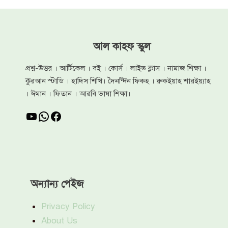
আল কাহফ স্কুল
প্রশ্ন-উত্তর । আর্টিকেল । বই । কোর্স । লাইভ ক্লাস । নামাজ শিক্ষা ।
কুরআন স্টাডি । হাদিস শিখি। দৈনন্দিন ফিকহ । রুকইয়াহ শারইয়্যাহ
। ঈমান । ফিতান । আরবি ভাষা শিক্ষা।
YouTube
WhatsApp
Facebook
অন্যান্য পেইজ
Privacy Policy
About Us