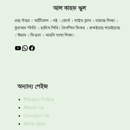
আল কাহফ স্কুল
প্রশ্ন-উত্তর । আর্টিকেল । বই । কোর্স । লাইভ ক্লাস । নামাজ শিক্ষা ।
কুরআন স্টাডি । হাদিস শিখি। দৈনন্দিন ফিকহ । রুকইয়াহ শারইয়্যাহ
। ঈমান । ফিতান । আরবি ভাষা শিক্ষা।
YouTube
WhatsApp
Facebook
অন্যান্য পেইজ
Privacy Policy
About Us
Contact Us
More Site