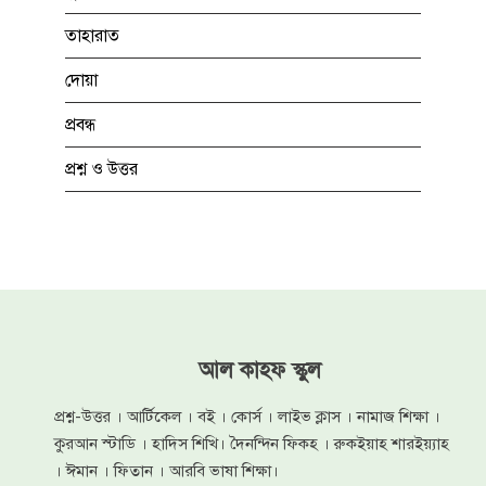
তাহারাত
দোয়া
প্রবন্ধ
প্রশ্ন ও উত্তর
আল কাহফ স্কুল
প্রশ্ন-উত্তর । আর্টিকেল । বই । কোর্স । লাইভ ক্লাস । নামাজ শিক্ষা ।
কুরআন স্টাডি । হাদিস শিখি। দৈনন্দিন ফিকহ । রুকইয়াহ শারইয়্যাহ
। ঈমান । ফিতান । আরবি ভাষা শিক্ষা।