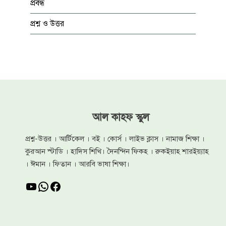
প্রবন্ধ
প্রশ্ন ও উত্তর
আল কাহফ স্কুল
প্রশ্ন-উত্তর । আর্টিকেল । বই । কোর্স । লাইভ ক্লাস । নামাজ শিক্ষা ।
কুরআন স্টাডি । হাদিস শিখি। দৈনন্দিন ফিকহ । রুকইয়াহ শারইয়্যাহ
। ঈমান । ফিতান । আরবি ভাষা শিক্ষা।
YouTube
WhatsApp
Facebook