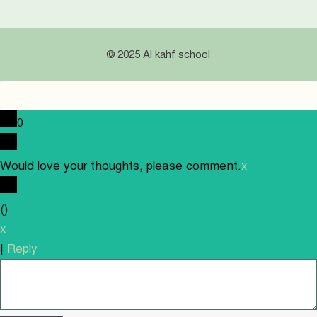
© 2025 Al kahf school
0
Would love your thoughts, please comment.
x
(
)
x
|
Reply