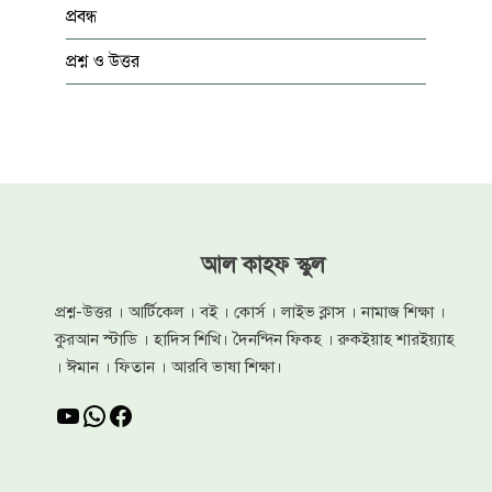
প্রবন্ধ
প্রশ্ন ও উত্তর
আল কাহফ স্কুল
প্রশ্ন-উত্তর । আর্টিকেল । বই । কোর্স । লাইভ ক্লাস । নামাজ শিক্ষা ।
কুরআন স্টাডি । হাদিস শিখি। দৈনন্দিন ফিকহ । রুকইয়াহ শারইয়্যাহ
। ঈমান । ফিতান । আরবি ভাষা শিক্ষা।
YouTube
WhatsApp
Facebook