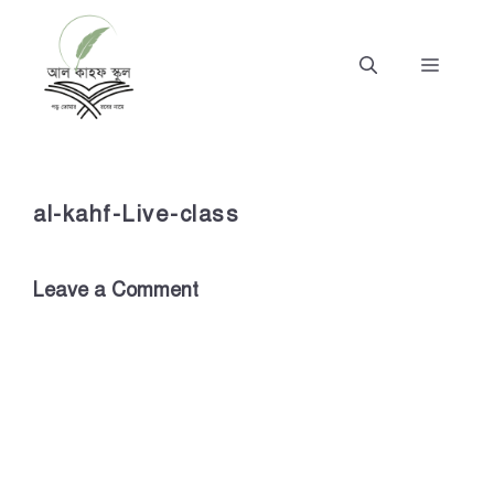
Skip
to
MENU
content
al-kahf-Live-class
Leave a Comment
Comment