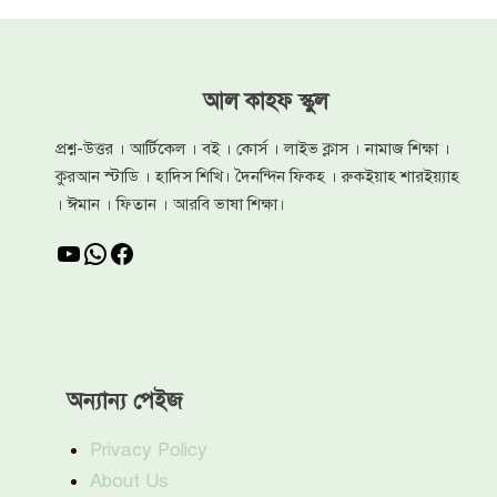
আল কাহফ স্কুল
প্রশ্ন-উত্তর । আর্টিকেল । বই । কোর্স । লাইভ ক্লাস । নামাজ শিক্ষা ।
কুরআন স্টাডি । হাদিস শিখি। দৈনন্দিন ফিকহ । রুকইয়াহ শারইয়্যাহ
। ঈমান । ফিতান । আরবি ভাষা শিক্ষা।
YouTube
WhatsApp
Facebook
অন্যান্য পেইজ
Privacy Policy
About Us