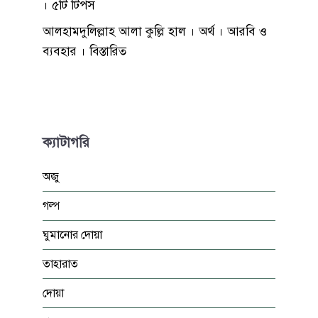
। ৫টি টিপস
আলহামদুলিল্লাহ আলা কুল্লি হাল । অর্থ । আরবি ও
ব্যবহার । বিস্তারিত
ক্যাটাগরি
অজু
গল্প
ঘুমানোর দোয়া
তাহারাত
দোয়া