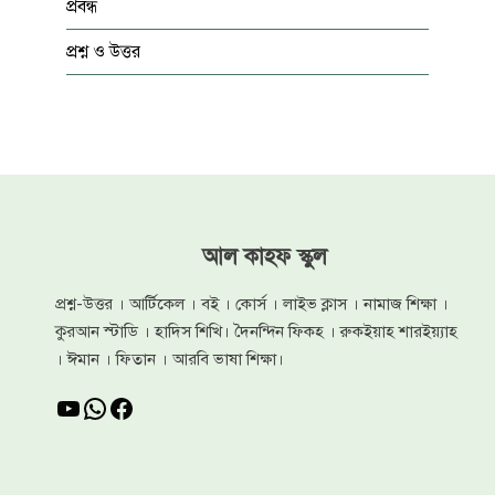
প্রবন্ধ
প্রশ্ন ও উত্তর
আল কাহফ স্কুল
প্রশ্ন-উত্তর । আর্টিকেল । বই । কোর্স । লাইভ ক্লাস । নামাজ শিক্ষা ।
কুরআন স্টাডি । হাদিস শিখি। দৈনন্দিন ফিকহ । রুকইয়াহ শারইয়্যাহ
। ঈমান । ফিতান । আরবি ভাষা শিক্ষা।
YouTube
WhatsApp
Facebook