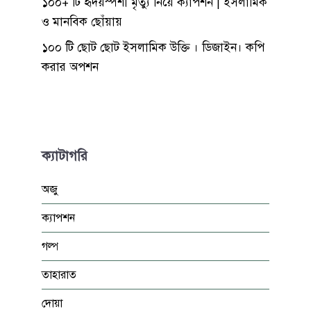
১০০+ টি হৃদয়স্পর্শী মৃত্যু নিয়ে ক্যাপশন | ইসলামিক
ও মানবিক ছোঁয়ায়
১০০ টি ছোট ছোট ইসলামিক উক্তি । ডিজাইন। কপি
করার অপশন
ক্যাটাগরি
অজু
ক্যাপশন
গল্প
তাহারাত
দোয়া