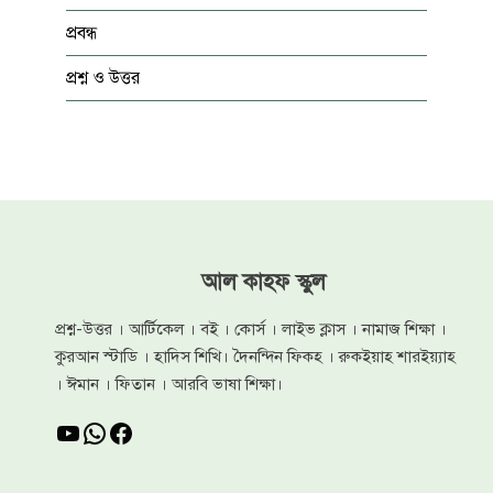
প্রবন্ধ
প্রশ্ন ও উত্তর
আল কাহফ স্কুল
প্রশ্ন-উত্তর । আর্টিকেল । বই । কোর্স । লাইভ ক্লাস । নামাজ শিক্ষা ।
কুরআন স্টাডি । হাদিস শিখি। দৈনন্দিন ফিকহ । রুকইয়াহ শারইয়্যাহ
। ঈমান । ফিতান । আরবি ভাষা শিক্ষা।
YouTube
WhatsApp
Facebook