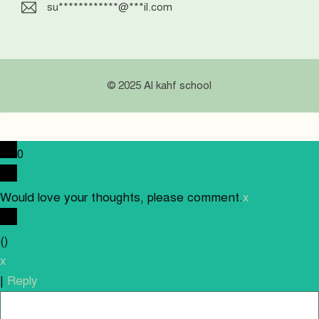
su
************
@
***
il.com
© 2025 Al kahf school
0
Would love your thoughts, please comment.
x
(
)
x
|
Reply