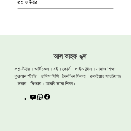
প্রশ্ন ও উত্তর
আল কাহফ স্কুল
প্রশ্ন-উত্তর । আর্টিকেল । বই । কোর্স । লাইভ ক্লাস । নামাজ শিক্ষা ।
কুরআন স্টাডি । হাদিস শিখি। দৈনন্দিন ফিকহ । রুকইয়াহ শারইয়্যাহ
। ঈমান । ফিতান । আরবি ভাষা শিক্ষা।
YouTube
WhatsApp
Facebook