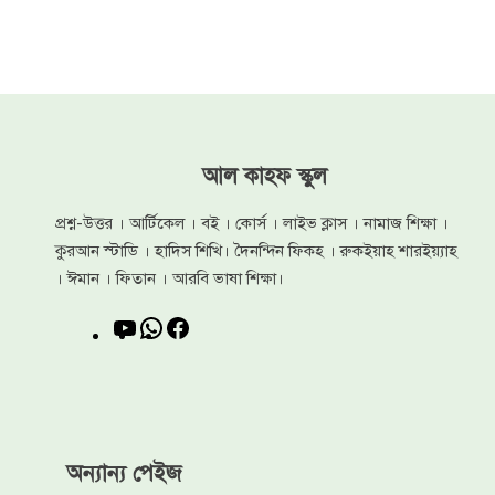
আল কাহফ স্কুল
প্রশ্ন-উত্তর । আর্টিকেল । বই । কোর্স । লাইভ ক্লাস । নামাজ শিক্ষা ।
কুরআন স্টাডি । হাদিস শিখি। দৈনন্দিন ফিকহ । রুকইয়াহ শারইয়্যাহ
। ঈমান । ফিতান । আরবি ভাষা শিক্ষা।
YouTube
WhatsApp
Facebook
অন্যান্য পেইজ