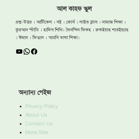
আল কাহফ স্কুল
প্রশ্ন-উত্তর । আর্টিকেল । বই । কোর্স । লাইভ ক্লাস । নামাজ শিক্ষা ।
কুরআন স্টাডি । হাদিস শিখি। দৈনন্দিন ফিকহ । রুকইয়াহ শারইয়্যাহ
। ঈমান । ফিতান । আরবি ভাষা শিক্ষা।
YouTube
WhatsApp
Facebook
অন্যান্য পেইজ
Privacy Policy
About Us
Contact Us
More Site