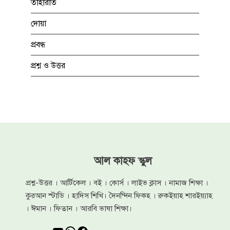
তাহারাত
দোয়া
প্রবন্ধ
প্রশ্ন ও উত্তর
আল কাহফ স্কুল
প্রশ্ন-উত্তর । আর্টিকেল । বই । কোর্স । লাইভ ক্লাস । নামাজ শিক্ষা ।
কুরআন স্টাডি । হাদিস শিখি। দৈনন্দিন ফিকহ । রুকইয়াহ শারইয়্যাহ
। ঈমান । ফিতান । আরবি ভাষা শিক্ষা।