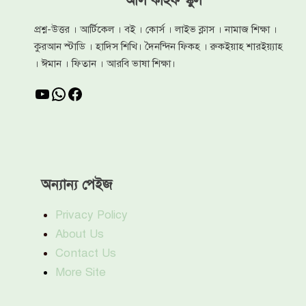
আল কাহফ স্কুল
প্রশ্ন-উত্তর । আর্টিকেল । বই । কোর্স । লাইভ ক্লাস । নামাজ শিক্ষা ।
কুরআন স্টাডি । হাদিস শিখি। দৈনন্দিন ফিকহ । রুকইয়াহ শারইয়্যাহ
। ঈমান । ফিতান । আরবি ভাষা শিক্ষা।
YouTube
WhatsApp
Facebook
অন্যান্য পেইজ
Privacy Policy
About Us
Contact Us
More Site