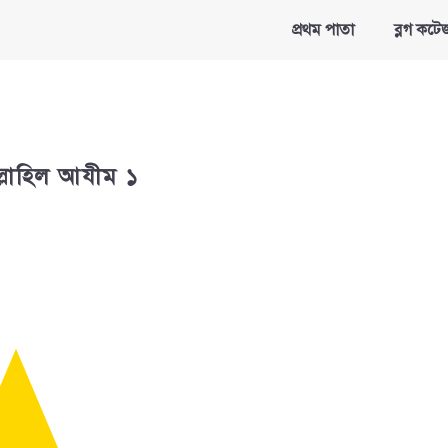
প্রথম পাতা
ব্লগ কটে
াল্লাহিল আযীম ১