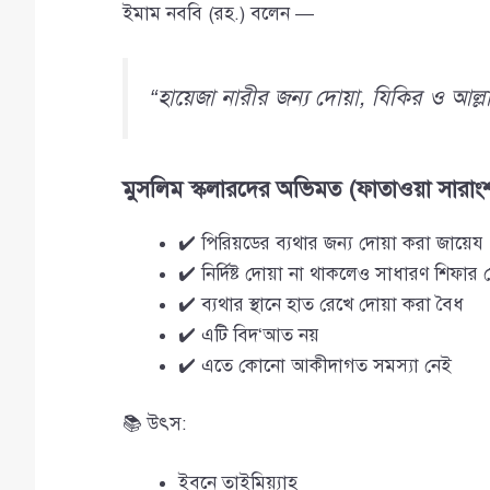
ইমাম নববি (রহ.) বলেন —
“হায়েজা নারীর জন্য দোয়া, যিকির ও আল্লা
মুসলিম স্কলারদের অভিমত (ফাতাওয়া সারাং
✔️ পিরিয়ডের ব্যথার জন্য দোয়া করা জায়েয
✔️ নির্দিষ্ট দোয়া না থাকলেও সাধারণ শিফার দো
✔️ ব্যথার স্থানে হাত রেখে দোয়া করা বৈধ
✔️ এটি বিদ‘আত নয়
✔️ এতে কোনো আকীদাগত সমস্যা নেই
📚 উৎস:
ইবনে তাইমিয়্যাহ