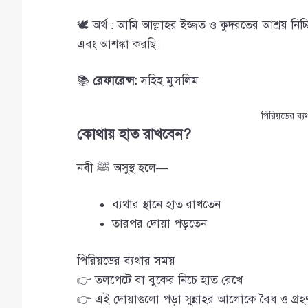
🕊️ অর্থ : আমি আল্লাহর ইজ্জত ও কুদরতের আশ্রয় নিচ
এবং আশঙ্কা করছি।
📚
রেফারেন্স:
সহিহ মুসলিম
পিরিয়ডের ব্
কোথায় হাত রাখবেন?
নবী ﷺ অসুস্থ হলে—
ব্যথার স্থানে হাত রাখতেন
তারপর দোয়া পড়তেন
পিরিয়ডের ব্যথার সময়
👉 তলপেটে বা বুকের নিচে হাত রেখে
👉 এই দোয়াগুলো পড়া সুন্নাহর আলোকে বৈধ ও গ্রহ