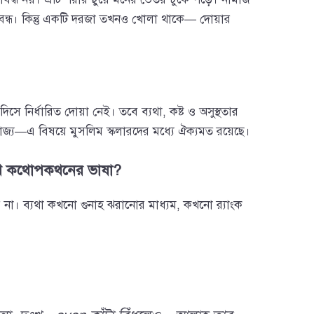
ধ। কিন্তু একটি দরজা তখনও খোলা থাকে— দোয়ার
িসে নির্ধারিত দোয়া নেই। তবে ব্যথা, কষ্ট ও অসুস্থতার
্রযোজ্য—এ বিষয়ে মুসলিম স্কলারদের মধ্যে ঐক্যমত রয়েছে।
াথে কথোপকথনের ভাষা?
় না। ব্যথা কখনো গুনাহ ঝরানোর মাধ্যম, কখনো র‍্যাংক
।