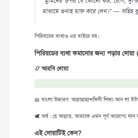
“মুমিনের ওপর যে কোনো কষ্ট, রোগ, দুশ্চ
মাধ্যমে গুনাহ মাফ করে দেন।” — সহিহ বু
পিরিয়ডের ব্যথাও এর বাইরে নয়।
পিরিয়ডের ব্যথা কমানোর জন্য পড়ার দোয়া 
📿 আরবি দোয়া
📖 বাংলা উচ্চারণ: আল্লাহুম্মাশ্‌ফিনী শিফা-আন লা ইউগ
🕊️ অর্থ : হে আল্লাহ, আমাকে এমন পূর্ণ আরোগ্য দান
এই দোয়াটিই কেন?