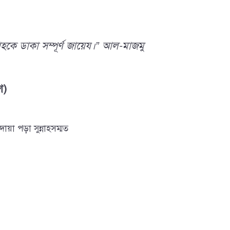
হকে ডাকা সম্পূর্ণ জায়েয।”
আল-মাজমু
শ)
য়া পড়া সুন্নাহসম্মত