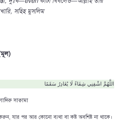
িন্তা, দুঃখ—even কাঁটা বিঁধলেও—আল্লাহ তার
খারি, সহিহ মুসলিম
(মূল)
اللَّهُمَّ اشْفِنِي شِفَاءً لَا يُغَادِرُ سَقَمًا
াদিরু সাক্বামা
 করুন, যার পর আর কোনো ব্যথা বা কষ্ট অবশিষ্ট না থাকে।