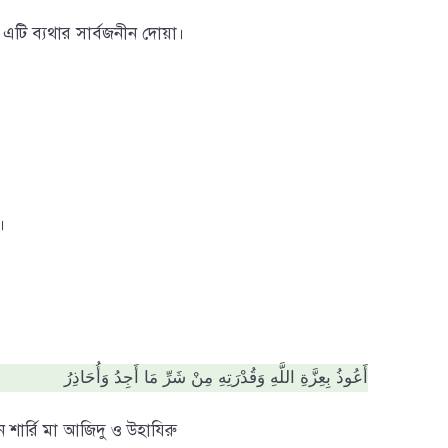
 এটি ব্যথার সার্বজনীন দোয়া।
।
أَعُوذُ بِعِزَّةِ اللَّهِ وَقُدْرَتِهِ مِنْ شَرِّ مَا أَجِدُ وَأُحَاذِرُ
ন শার্রি মা আজিদু ও উহাযিরু